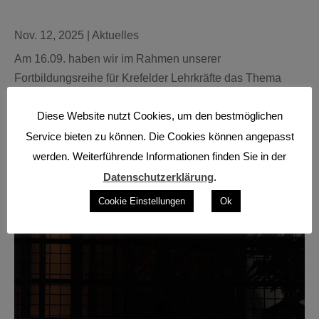
Nov. 12, 2025
|
Aktuelles
Am 16.09. haben wir im Rahmen unserer
Fortbildungsreihe für Krefelder Lehrkräfte das Thema
Audio mit dem Schwerpunkt Podcasting behandelt. Nach
Diese Website nutzt Cookies, um den bestmöglichen
einem Input zum Thema der Einsatzmöglichkeiten von
Podcasting im Bildungskontext begann der Praxisteil. Wir
Service bieten zu können. Die Cookies können angepasst
haben dabei das...
werden. Weiterführende Informationen finden Sie in der
weiterlesen
Datenschutzerklärung
.
Cookie Einstellungen
Ok
ZfdL unterwegs – MINT Campus meets ZdI in Bielefeld