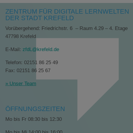
ZENTRUM FÜR DIGITALE LERNWELTEN
DER STADT KREFELD
Vorübergehend: Friedrichstr. 6 – Raum 4.29 – 4. Etage
47798 Krefeld
E-Mail:
zfdL@krefeld.de
Telefon: 02151 86 25 49
Fax: 02151 86 25 67
» Unser Team
ÖFFNUNGSZEITEN
Mo bis Fr 08:30 bis 12:30
Mo bis Mi 14:00 bis 16:00