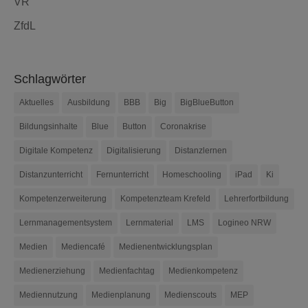
VR
ZfdL
Schlagwörter
Aktuelles
Ausbildung
BBB
Big
BigBlueButton
Bildungsinhalte
Blue
Button
Coronakrise
Digitale Kompetenz
Digitalisierung
Distanzlernen
Distanzunterricht
Fernunterricht
Homeschooling
iPad
Ki
Kompetenzerweiterung
Kompetenzteam Krefeld
Lehrerfortbildung
Lernmanagementsystem
Lernmaterial
LMS
Logineo NRW
Medien
Mediencafé
Medienentwicklungsplan
Medienerziehung
Medienfachtag
Medienkompetenz
Mediennutzung
Medienplanung
Medienscouts
MEP