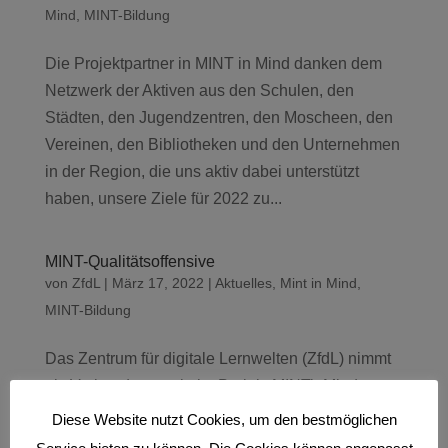
Mind
,
MINT-Bildung
Die Projektpartner in MINT in Mind danken dem
Netzwerk der Aktiven aus den Schulen, den
Städten, den Jugendzentren, den Moscheen, den
Vereinen, den Bibliotheken und den Unternehmen
in der Region, die uns aktiv dabei unterstützt
haben, unsere Ziele für 2022 zu...
MINT-Qualitätsoffensive
von
ZfdL
|
März 17, 2022
|
Aktuelles
,
Mint in Mind
,
MINT-Bildung
Das Zentrum für digitale Lernwelten (ZfdL) nimmt
als Verbundpartnerin im Projekt MINTinMind an
der MINT-Qualitätsoffensive teil. Das ZfdL arbeitet
Diese Website nutzt Cookies, um den bestmöglichen
als Vertreterin für die Stadt Krefeld gemeinsam mit