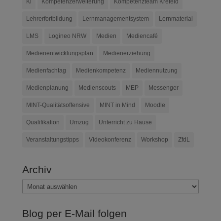
Ki
Kompetenzerweiterung
Kompetenzteam Krefeld
Lehrerfortbildung
Lernmanagementsystem
Lernmaterial
LMS
Logineo NRW
Medien
Mediencafé
Medienentwicklungsplan
Medienerziehung
Medienfachtag
Medienkompetenz
Mediennutzung
Medienplanung
Medienscouts
MEP
Messenger
MINT-Qualitätsoffensive
MINT in Mind
Moodle
Qualifikation
Umzug
Unterricht zu Hause
Veranstaltungstipps
Videokonferenz
Workshop
ZfdL
Archiv
Archiv
Blog per E-Mail folgen