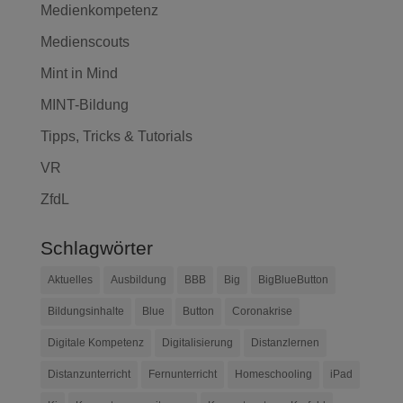
Medienkompetenz
Medienscouts
Mint in Mind
MINT-Bildung
Tipps, Tricks & Tutorials
VR
ZfdL
Schlagwörter
Aktuelles
Ausbildung
BBB
Big
BigBlueButton
Bildungsinhalte
Blue
Button
Coronakrise
Digitale Kompetenz
Digitalisierung
Distanzlernen
Distanzunterricht
Fernunterricht
Homeschooling
iPad