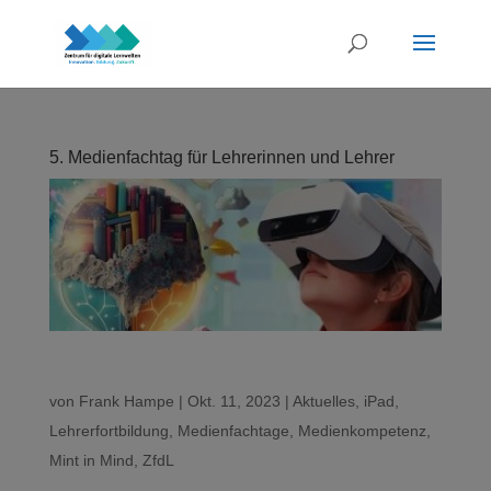
5. Medienfachtag für Lehrerinnen und Lehrer
von
Frank Hampe
|
Okt. 11, 2023
|
Aktuelles
,
iPad
,
Lehrerfortbildung
,
Medienfachtage
,
Medienkompetenz
,
Mint in Mind
,
ZfdL