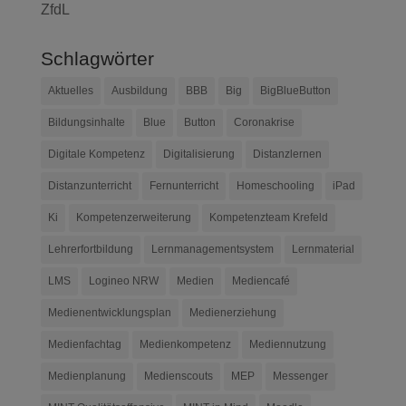
ZfdL
Schlagwörter
Aktuelles
Ausbildung
BBB
Big
BigBlueButton
Bildungsinhalte
Blue
Button
Coronakrise
Digitale Kompetenz
Digitalisierung
Distanzlernen
Distanzunterricht
Fernunterricht
Homeschooling
iPad
Ki
Kompetenzerweiterung
Kompetenzteam Krefeld
Lehrerfortbildung
Lernmanagementsystem
Lernmaterial
LMS
Logineo NRW
Medien
Mediencafé
Medienentwicklungsplan
Medienerziehung
Medienfachtag
Medienkompetenz
Mediennutzung
Medienplanung
Medienscouts
MEP
Messenger