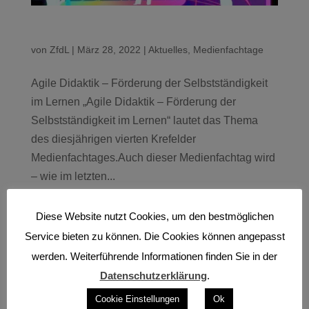
von
ZfdL
|
März 28, 2022
|
Aktuelles
,
Medienfachtage
Agile Didaktik – Förderung der Selbstständigkeit
im Lernen „Agile Didaktik – Förderung der
Selbstständigkeit im Lernen“ lautet das Thema
des diesjährigen vierten Krefelder
Medienfachtages.Auch dieser Medienfachtag wird
– wie im letzten...
Diese Website nutzt Cookies, um den bestmöglichen
« Ältere Einträge
Service bieten zu können. Die Cookies können angepasst
Suche
werden. Weiterführende Informationen finden Sie in der
Datenschutzerklärung
.
Cookie Einstellungen
Ok