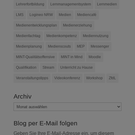
Lehrerfortbildung
Lernmanagementsystem
Lernmedien
LMS
Logineo NRW
Medien
Mediencafé
Medienentwicklungsplan
Medienerziehung
Medienfachtag
Medienkompetenz
Mediennutzung
Medienplanung
Medienscouts
MEP
Messenger
MINT-Qualitätsoffensive
MINT in Mind
Moodle
Qualifikation
Stream
Unterricht zu Hause
Veranstaltungstipps
Videokonferenz
Workshop
ZfdL
Archiv
Archiv
Blog per E-Mail folgen
Geben Sie Ihre E-Mail-Adresse ein, um diesem