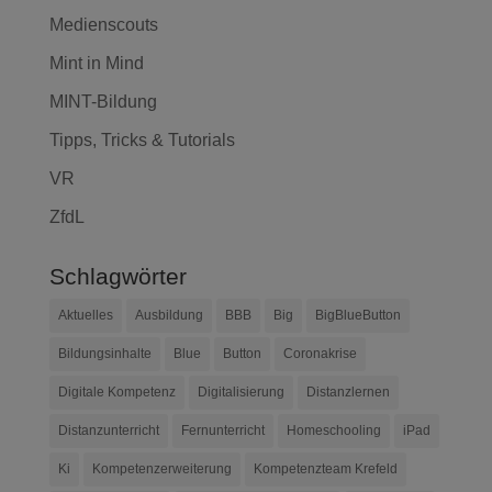
Medienscouts
Mint in Mind
MINT-Bildung
Tipps, Tricks & Tutorials
VR
ZfdL
Schlagwörter
Aktuelles
Ausbildung
BBB
Big
BigBlueButton
Bildungsinhalte
Blue
Button
Coronakrise
Digitale Kompetenz
Digitalisierung
Distanzlernen
Distanzunterricht
Fernunterricht
Homeschooling
iPad
Ki
Kompetenzerweiterung
Kompetenzteam Krefeld