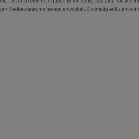
fdL – ist noch eine recht junge Einrichtung. Das ZfdL hat sich i
en Medienzentrums heraus entwickelt. Erstmalig erläutern wir