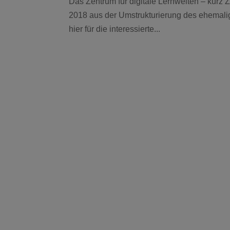
Das Zentrum für digitale Lernwelten – kurz Z
2018 aus der Umstrukturierung des ehemalig
hier für die interessierte...