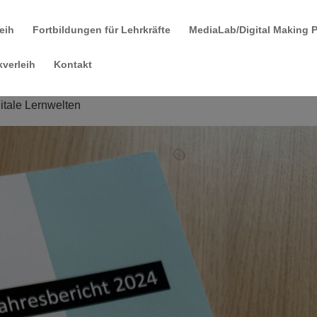
leih
Fortbildungen für Lehrkräfte
MediaLab/Digital Making 
verleih
Kontakt
itale Lernwelten