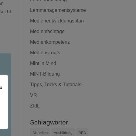
an
Lernmanagementsysteme
esucht
Medienentwicklungsplan
Medienfachtage
Medienkompetenz
Medienscouts
Mint in Mind
MINT-Bildung
Tipps, Tricks & Tutorials
zu
VR
ZfdL
Schlagwörter
Aktuelles
Ausbildung
BBB