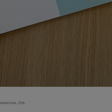
esberichte
,
ZfdL