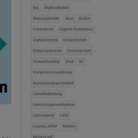
Big
BigBlueButton
Bildungsinhalte
Blue
Button
Coronakrise
Digitale Kompetenz
Digitalisierung
Distanzlernen
Distanzunterricht
Fernunterricht
Homeschooling
iPad
Ki
Kompetenzerweiterung
Kompetenzteam Krefeld
Lehrerfortbildung
Lernmanagementsystem
Lernmaterial
LMS
Logineo NRW
Medien
Mediencafé