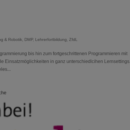
ng & Robotik
,
DMP
,
Lehrerfortbildung
,
ZfdL
ogrammierung bis hin zum fortgeschrittenen Programmieren mit
le Einsatzmöglichkeiten in ganz unterschiedlcihen Lernsettings
les...
oche