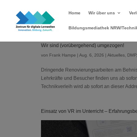
Home
Wir über uns
Ver
Bildungsmediathek NRW/Technik
Wir sind (vorübergehend) umgezogen!
von
Frank Hampe
|
Aug. 6, 2026
|
Aktuelles
,
DMP
Dringende Renovierungsarbeiten am Behni
Lehrkräfte und Besucher finden uns ab sofort
Technikverleih wird ab sofort an dieser Addre
Einsatz von VR im Unterricht – Erfahrungsbe