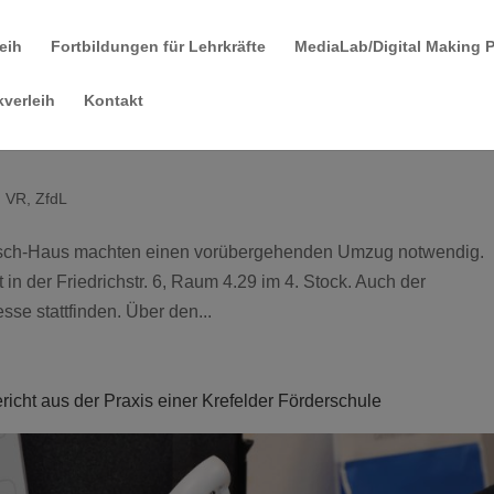
leih
Fortbildungen für Lehrkräfte
MediaLab/Digital Making 
verleih
Kontakt
,
VR
,
ZfdL
sch-Haus machten einen vorübergehenden Umzug notwendig.
 in der Friedrichstr. 6, Raum 4.29 im 4. Stock. Auch der
sse stattfinden. Über den...
richt aus der Praxis einer Krefelder Förderschule