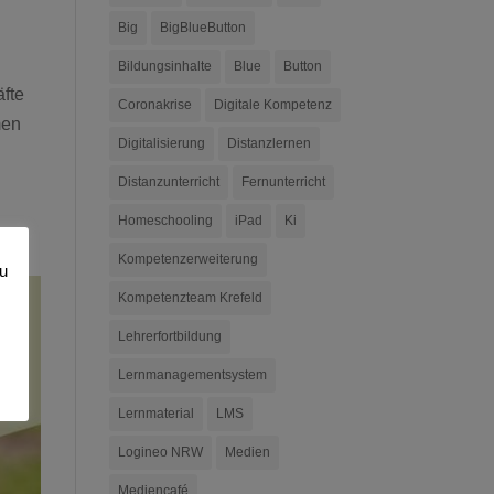
Big
BigBlueButton
Bildungsinhalte
Blue
Button
äfte
Coronakrise
Digitale Kompetenz
men
Digitalisierung
Distanzlernen
Distanzunterricht
Fernunterricht
Homeschooling
iPad
Ki
Kompetenzerweiterung
zu
Kompetenzteam Krefeld
Lehrerfortbildung
Lernmanagementsystem
Lernmaterial
LMS
Logineo NRW
Medien
Mediencafé