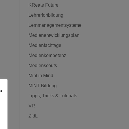
KReate Future
Lehrerfortbildung
Lernmanagementsysteme
Medienentwicklungsplan
Medienfachtage
Medienkompetenz
Medienscouts
Mint in Mind
MINT-Bildung
zu
Tipps, Tricks & Tutorials
VR
ZfdL