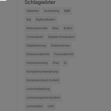
Schlagwörter
Aktuelles
Ausbildung
BBB
Big
BigBlueButton
Bildungsinhalte
Blue
Button
Coronakrise
Digitale Kompetenz
Digitalisierung
Distanzlernen
Distanzunterricht
Fernunterricht
Homeschooling
iPad
Ki
Kompetenzerweiterung
Kompetenzteam Krefeld
Lehrerfortbildung
Lernmanagementsystem
Lernmedien
LMS