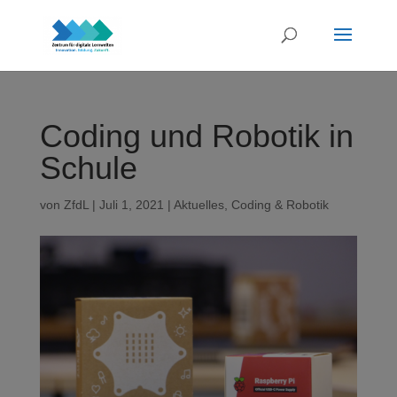
Coding und Robotik in
Schule
von
ZfdL
|
Juli 1, 2021
|
Aktuelles
,
Coding & Robotik