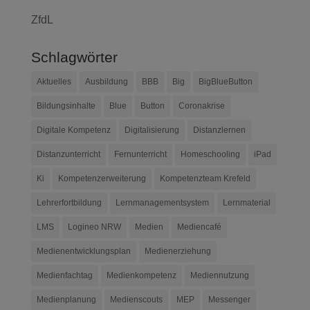
ZfdL
Schlagwörter
Aktuelles
Ausbildung
BBB
Big
BigBlueButton
Bildungsinhalte
Blue
Button
Coronakrise
Digitale Kompetenz
Digitalisierung
Distanzlernen
Distanzunterricht
Fernunterricht
Homeschooling
iPad
Ki
Kompetenzerweiterung
Kompetenzteam Krefeld
Lehrerfortbildung
Lernmanagementsystem
Lernmaterial
LMS
Logineo NRW
Medien
Mediencafé
Medienentwicklungsplan
Medienerziehung
Medienfachtag
Medienkompetenz
Mediennutzung
Medienplanung
Medienscouts
MEP
Messenger