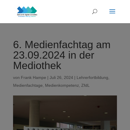
6. Medienfachtag am
23.09.2024 in der
Mediothek
von
Frank Hampe
|
Juli 26, 2024
|
Lehrerfortbildung
,
Medienfachtage
,
Medienkompetenz
,
ZfdL