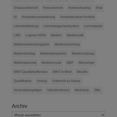
Distanzunterricht
Fernunterricht
Homeschooling
iPad
Ki
Kompetenzerweiterung
Kompetenzteam Krefeld
Lehrerfortbildung
Lernmanagementsystem
Lernmaterial
LMS
Logineo NRW
Medien
Mediencafé
Medienentwicklungsplan
Medienerziehung
Medienfachtag
Medienkompetenz
Mediennutzung
Medienplanung
Medienscouts
MEP
Messenger
MINT-Qualitätsoffensive
MINT in Mind
Moodle
Qualifikation
Umzug
Unterricht zu Hause
Veranstaltungstipps
Videokonferenz
Workshop
ZfdL
Archiv
Archiv