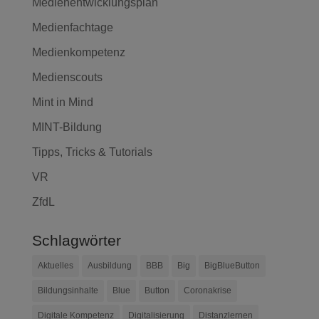
Medienentwicklungsplan
Medienfachtage
Medienkompetenz
Medienscouts
Mint in Mind
MINT-Bildung
Tipps, Tricks & Tutorials
VR
ZfdL
Schlagwörter
Aktuelles
Ausbildung
BBB
Big
BigBlueButton
Bildungsinhalte
Blue
Button
Coronakrise
Digitale Kompetenz
Digitalisierung
Distanzlernen